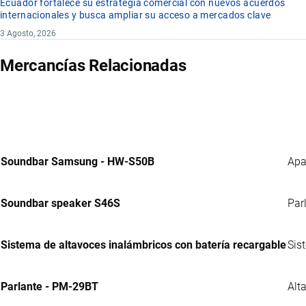
Ecuador fortalece su estrategia comercial con nuevos acuerdos
internacionales y busca ampliar su acceso a mercados clave
3 Agosto, 2026
Mercancías Relacionadas
Soundbar Samsung - HW-S50B
Apa
Soundbar speaker S46S
Par
Sistema de altavoces inalámbricos con batería recargable
Sis
Parlante - PM-29BT
Alt