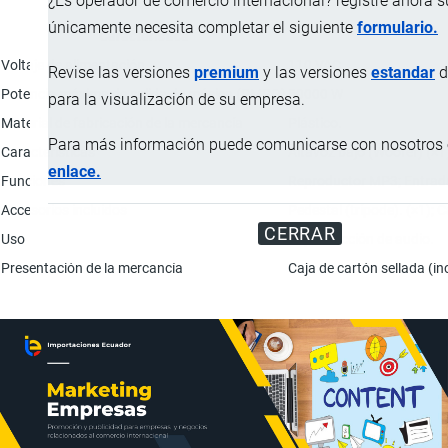
¿Es operador de comercio internacional? registre ahora 
únicamente necesita completar el siguiente
formulario.
Característica
Voltaje de alimentación
110 VAC
Revise las versiones
premium
y las versiones
estandar
d
Potencia máxima de salida de música (PMPO)
50000 W
para la visualización de su empresa.
Material de fabricación de la mercancía
Plástico.
Para más información puede comunicarse con nosotros e
Características
Altavoz bajo (Woofer) (×1
enlace.
Funciones
Reproductor MP3; Entradas
Accesorios incluidos
Pedestal (trípode). (×1); 
CERRAR
Uso
Reproducción de audio.
Presentación de la mercancía
Caja de cartón sellada (in