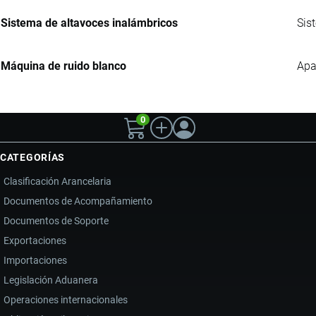
Sistema de altavoces inalámbricos
Sis
Máquina de ruido blanco
Apa
0
CATEGORÍAS
Clasificación Arancelaria
Documentos de Acompañamiento
Documentos de Soporte
Exportaciones
Importaciones
Legislación Aduanera
Operaciones internacionales