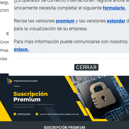
¿Es operador de comercio internacional? registre ahora 
segundo; 3 esferas (24 horas, cronómetro de minutos,
únicamente necesita completar el siguiente
formulario.
cronómetro de segundo); indicador de nivel de batería.
Revise las versiones
premium
y las versiones
estandar
d
para la visualización de su empresa.
Característica
Descripción
Para más información puede comunicarse con nosotros e
Cronometraje regular
Analógica 3 agujas (horario, minutero, segundero)
enlace.
Presentación
Unidad.
Uso
Accesorio de vestir; Indicar la hora.
CERRAR
SUSCRIPCIÓN PREMIUM