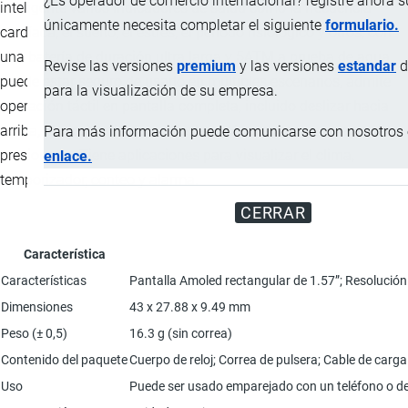
¿Es operador de comercio internacional? registre ahora 
inteligente varios indicadores de salud como la frecuencia
únicamente necesita completar el siguiente
formulario.
cardíaca, el sueño, el estrés, el período fisiológico y otros, con
una batería de duración ultra larga y 5ATM a prueba de agua,
Revise las versiones
premium
y las versiones
estandar
d
puede estar seguro de usarlo en múltiples escenarios, admite
para la visualización de su empresa.
operación táctil en pantalla completa, incluido deslizar hacia
arriba, abajo, izquierda y derecha, así como tocar y mantener
Para más información puede comunicarse con nosotros e
presionado. Tiene aplicaciones para visualizar el clima,
enlace.
temporizador, conteo y alarma.
CERRAR
Característica
Características
Pantalla Amoled rectangular de 1.57”; Resolución
Dimensiones
43 x 27.88 x 9.49 mm
Peso (± 0,5)
16.3 g (sin correa)
Contenido del paquete
Cuerpo de reloj; Correa de pulsera; Cable de carga
Uso
Puede ser usado emparejado con un teléfono o de 