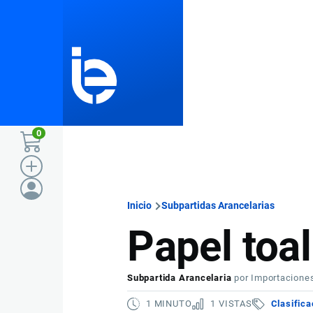
Pasar al contenido principal
0
Inicio
Subpartidas Arancelarias
Ruta
Papel toa
de
Subpartida Arancelaria
por
Importacione
navegación
1 MINUTO
1 VISTAS
Clasifica