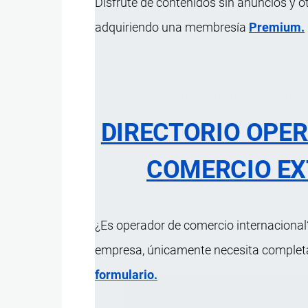
Disfrute de contenidos sin anuncios y o
Subpartida Arancelaria
por
Importacione
adquiriendo una membresía
Premium.
1 MINUTO
12 VISTAS
Clasifi
Trozos de pechuga de pollo crudos
irregulares y olor característico.
DIRECTORIO OPE
COMERCIO EX
Característica
Composición
Pechuga de pollo: 84.35%; P
Uso
Consumo humano.
¿Es operador de comercio internacional?
Presentación
Cubetas.
empresa, únicamente necesita completar
formulario.