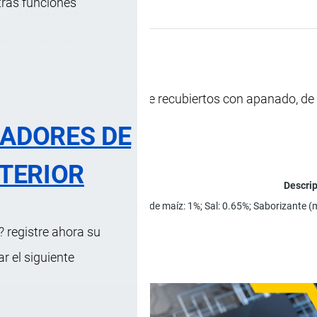
tras funciones
s …
, 5 Febrero, 2025
cación Arancelaria
, congelados, de color beige recubiertos con apanado, d
RADORES DE
TERIOR
Descri
iel de pollo: 9%; Agua: 4%; Almidón de maíz: 1%; Sal: 0.65%; Saborizante 
 registre ahora su
 el siguiente