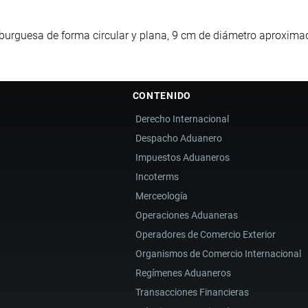
urguesa de forma circular y plana, 9 cm de diámetro aproximad
CONTENIDO
Derecho Internacional
Despacho Aduanero
Impuestos Aduaneros
Incoterms
Merceología
Operaciones Aduaneras
Operadores de Comercio Exterior
Organismos de Comercio Internacional
Regímenes Aduaneros
Transacciones Financieras