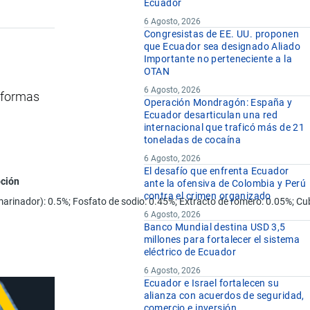
Ecuador
6 Agosto, 2026
Congresistas de EE. UU. proponen
que Ecuador sea designado Aliado
Importante no perteneciente a la
OTAN
6 Agosto, 2026
e formas
Operación Mondragón: España y
Ecuador desarticulan una red
internacional que traficó más de 21
toneladas de cocaína
6 Agosto, 2026
El desafío que enfrenta Ecuador
pción
ante la ofensiva de Colombia y Perú
contra el crimen organizado
(marinador): 0.5%; Fosfato de sodio: 0.45%; Extracto de romero: 0.05%; Cu
6 Agosto, 2026
Banco Mundial destina USD 3,5
millones para fortalecer el sistema
eléctrico de Ecuador
6 Agosto, 2026
Ecuador e Israel fortalecen su
alianza con acuerdos de seguridad,
comercio e inversión