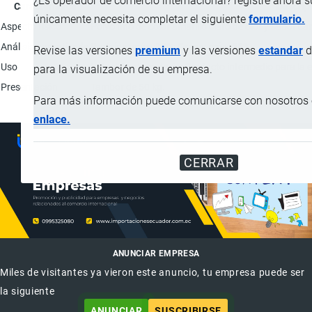
¿Es operador de comercio internacional? registre ahora 
Característica
Descrip
únicamente necesita completar el siguiente
formulario.
Aspecto físico
Polvo fino de color amarillo claro de olor y sabor car
Análisis garantizado
Proteína: máx. 35%; Grasa: máx. 58%.
Revise las versiones
premium
y las versiones
estandar
d
Uso
Industria alimentaria; Producto intermedio para la 
para la visualización de su empresa.
Presentación
Tambor de 50 kg.
Para más información puede comunicarse con nosotros e
enlace.
CERRAR
ANUNCIAR EMPRESA
Miles de visitantes ya vieron este anuncio, tu empresa puede ser
la siguiente
ANUNCIAR
SUSCRIBIRSE