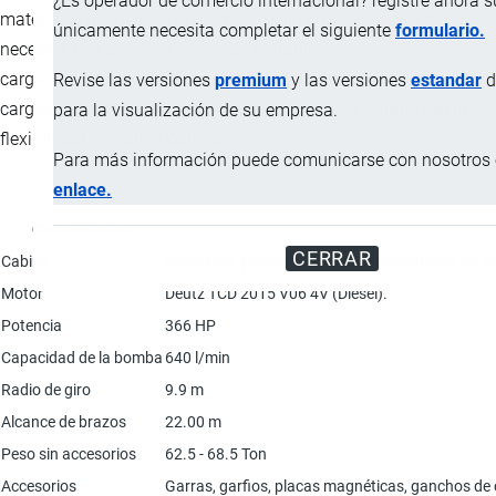
¿Es operador de comercio internacional? registre ahora 
materiales móvil lleva un tiempo mínimo para llegar a donde se
únicamente necesita completar el siguiente
formulario.
necesita. Los potentes sistemas hidráulicos y maniobras de
carga rápida, la excelente estabilidad, la precisión incluso a
Revise las versiones
premium
y las versiones
estandar
d
cargas más altas. Una variedad de accesorios garantizan la
para la visualización de su empresa.
flexibilidad operativa óptima.
Para más información puede comunicarse con nosotros e
enlace.
Característica
CERRAR
Cabina
Extensible, puede mover suavemente hacia arrib
Motor
Deutz TCD 2015 V06 4V (Diesel).
Potencia
366 HP
Capacidad de la bomba
640 l/min
Radio de giro
9.9 m
Alcance de brazos
22.00 m
Peso sin accesorios
62.5 - 68.5 Ton
Accesorios
Garras, garfios, placas magnéticas, ganchos de