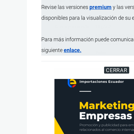
Construcción
Ligamento tafetán.
Revise las versiones
premium
y las ver
Grado de elaboración
Crudo.
disponibles para la visualización de su
Tejido base
Poliamida (nylon) 1
Gramaje promedio
34 g/m2
Cantidad
Aproximado 6,000 piez
Para más información puede comunicar
Uso
Utilizado para el en
siguiente
enlace.
Presentación
Rollos.
CERRAR