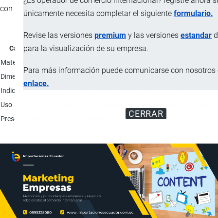
¿Es operador de comercio internacional? registre ahora 
con asa rígida formando una bolsa.
únicamente necesita completar el siguiente
formulario.
Revise las versiones
premium
y las versiones
estandar
d
para la visualización de su empresa.
Característica
Materia constitutiva
Tejido fabricado con tiras de plástico (100% polipr
Para más información puede comunicarse con nosotros e
Dimensiones
49 x 9 x 38 cm
enlace.
Indicaciones
Las bolsas deben ser llenadas con el material y la 
Uso
Saco para envasado de arroz; Transportar alimentos 
CERRAR
Presentación
Bolsa impresa (10kg).