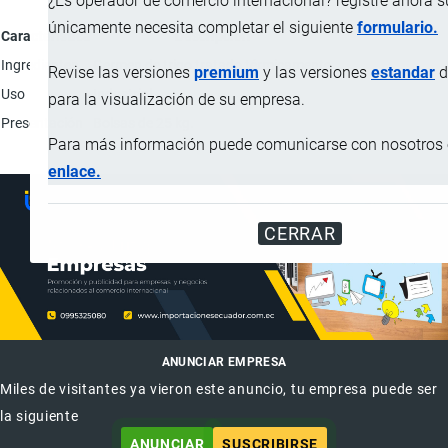
¿Es operador de comercio internacional? registre ahora 
únicamente necesita completar el siguiente
formulario.
Característica
Descripción
Ingredientes
Germen de trigo tratado térmicamente
Revise las versiones
premium
y las versiones
estandar
d
Uso
Industrial.
para la visualización de su empresa.
Presentación
Bolsas de 25 kg.
Para más información puede comunicarse con nosotros e
enlace.
CERRAR
ANUNCIAR EMPRESA
Miles de visitantes ya vieron este anuncio, tu empresa puede ser
la siguiente
ANUNCIAR
SUSCRIBIRSE