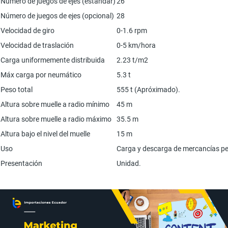
Número de juegos de ejes (estándar)
26
Número de juegos de ejes (opcional)
28
Velocidad de giro
0-1.6 rpm
Velocidad de traslación
0-5 km/hora
Carga uniformemente distribuida
2.23 t/m2
Máx carga por neumático
5.3 t
Peso total
555 t (Apróximado).
Altura sobre muelle a radio mínimo
45 m
Altura sobre muelle a radio máximo
35.5 m
Altura bajo el nivel del muelle
15 m
Uso
Carga y descarga de mercancías pes
Presentación
Unidad.