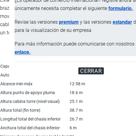
¿Es operador de comercio internacional? registre ahora 
brazo o pluma horizontal, un cilindro hidráulico que permite el
únicamente necesita completar el siguiente
formulario.
movimiento de inclinación de la pluma y una polea con un
Revise las versiones
premium
y las versiones
estandar
d
cable que es el que eleva y baja la carga al ser propulsado por
para la visualización de su empresa.
un torno hidrostático.
Para más información puede comunicarse con nosotros e
enlace.
Característica
Capacidad
Operación standard (<73 t); Conten
CERRAR
Autonivelación
Base soporte estándar (14m x 14m
Alcance min-máx
12-58 m
Altura punto de apoyo pluma
18.6 m
Altura cabina torre (nivel visual)
25.1 m
Altura total (fin torre)
38.7 m
Longitud total del chasis inferior
26.7 m
Anchura total del chasis inferior
6 m