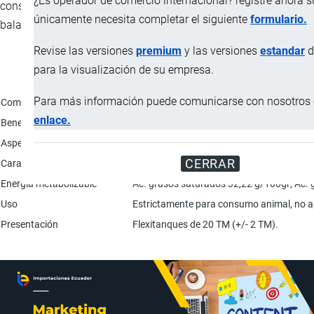
¿Es operador de comercio internacional? registre ahora 
conservación, utilizada para la elaboración de alimentos
únicamente necesita completar el siguiente
formulario.
balanceados para consumo animal.
Revise las versiones
premium
y las versiones
estandar
d
para la visualización de su empresa.
Característica
Para más información puede comunicarse con nosotros e
Composición
Residuos de la matanza de aves (pescuezos
enlace.
Beneficios
Es reconocido como fuente de lípidos y se
Aspecto
Líquido viscoso, color amarronado.
CERRAR
Características fisicoquímicas
Acidez exp. Ácido oleico 2,03 g/100g; Índ
Energía metabolizable
Ác. grasos saturados 32,22 g/100gr; Ác. 
Uso
Estrictamente para consumo animal, no
Presentación
Flexitanques de 20 TM (+/- 2 TM).