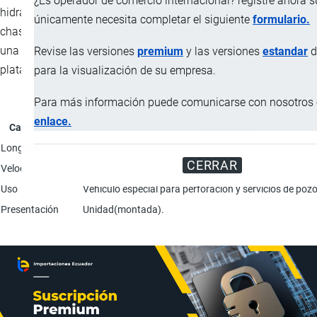
¿Es operador de comercio internacional? registre ahora 
hidráulica, dos ejes motrices (5 ejes en total) y 16 ruedas, el
únicamente necesita completar el siguiente
formulario.
chasis del camión cuenta con cabina de conducción que tiene
una vista sin obstáculos y un asiento para el conductor, y en la
Revise las versiones
premium
y las versiones
estandar
d
plataforma se encuentran los comandos para operaciones.
para la visualización de su empresa.
Para más información puede comunicarse con nosotros e
enlace.
Característica
Descripción
Longitud
18780 x 3000 x 4100 mm
CERRAR
Velocidad máxima
48 km/h
Uso
Vehículo especial para perforación y servicios de pozo
Presentación
Unidad(montada).