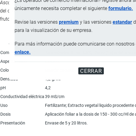
¿Es operador de comercio internacional? registre ahora 
Ascophyllum nodosum
y hierro permite mejorar el desarrollo
únicamente necesita completar el siguiente
formulario.
del cultivo, aumentando la productividad y la calidad de los
frutos.
Revise las versiones
premium
y las versiones
estandar
d
para la visualización de su empresa.
Para más información puede comunicarse con nosotros e
Característica
enlace.
Composición (p/p)
Aminoácidos libres: 4.6%; Hierro (Fe) soluble en 
Aspecto físico
Líquido.
Color
Marrón oscuro.
CERRAR
Densidad
1,2 g/ml
pH
4,2
Conductividad eléctrica
39 mS/cm
Uso
Fertilizante; Extracto vegetal liquido procedent
Dosis
Aplicación foliar a la dosis de 150 - 300 cc/Hl de 
Presentación
Envase de 5 y 20 litros.