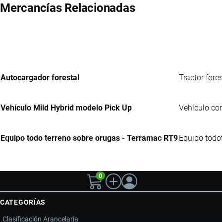
Mercancías Relacionadas
Autocargador forestal
Tractor fore
Vehículo Mild Hybrid modelo Pick Up
Vehículo con
Equipo todo terreno sobre orugas - Terramac RT9
Equipo todot
0
CATEGORÍAS
Clasificación Arancelaria