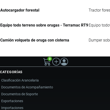
Autocargador forestal
Tractor fore
Equipo todo terreno sobre orugas - Terramac RT9
Equipo todot
Camión volqueta de oruga con cisterna
Dumper sobr
0
CATEGORÍAS
Clasificación Arancelaria
Documentos de Acompañamiento
Documentos de Soporte
Exportaciones
Importaciones