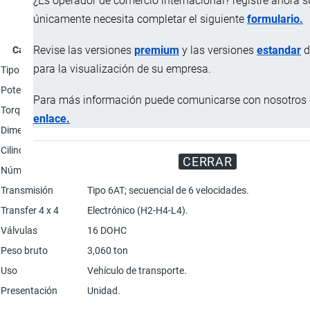
¿Es operador de comercio internacional? registre ahora 
únicamente necesita completar el siguiente
formulario.
Revise las versiones
premium
y las versiones
estandar
d
Característica
Descripción
para la visualización de su empresa.
Tipo
AT, MT, HT / Con tercera fila abatida totalmente.
Potencia
201.2/3.400 HP/RPM
Para más información puede comunicarse con nosotros e
Torque
50.8 / 1,600-2,800 kg-m/RPM
enlace.
Dimensiones
Longitud: 5.325 mm; Ancho: 1.855 mm; Alto: 1.815
Cilindrada
2.755 cm3
CERRAR
Número de cilindros
4 cilindros en línea.
Transmisión
Tipo 6AT; secuencial de 6 velocidades.
Transfer 4 x 4
Electrónico (H2-H4-L4).
Válvulas
16 DOHC
Peso bruto
3,060 ton
Uso
Vehículo de transporte.
Presentación
Unidad.