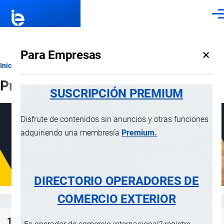
Pasar al contenido principal
Men
×
Para Empresas
Ruta
Inicio
Servicios
Promocionar empresa
de
SUSCRIPCIÓN PREMIUM
navegación
Disfrute de contenidos sin anuncios y otras funciones
adquiriendo una membresía
Premium.
DIRECTORIO OPERADORES DE
COMERCIO EXTERIOR
10.00
USD