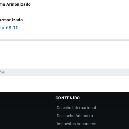
tema Armonizado
 Armonizado
da 68.10
ñol
CONTENIDO
Derecho Internacional
Despacho Aduanero
Impuestos Aduaneros