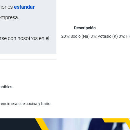
siones
estandar
 empresa.
Descripción
2 ) 68%; Óxido de Aluminio (Al2 O3 ) 20%; Sodio (Na) 3%; Potasio (K) 3%; 
se con nosotros en el
 1600 mm; Longitud 3200 mm.
onibles.
 encimeras de cocina y baño.