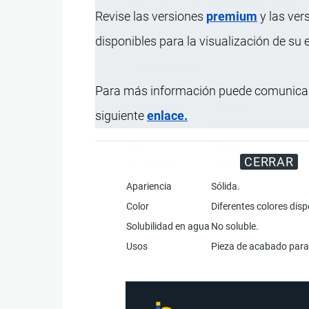
aunque no sea realmente piedra.
Revise las versiones
premium
y las ver
disponibles para la visualización de su
Característica
Composición
Dióxido de Silicio (SiO
Para más información puede comunicar
Presentación
Planchas.
siguiente
enlace.
Dimensiones
Espesor 12 mm; Ancho
Peso
145 kg
CERRAR
Dureza mohs
Clase 7.
Apariencia
Sólida.
Color
Diferentes colores disp
Solubilidad en agua
No soluble.
Usos
Pieza de acabado para