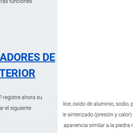
tras funciones
RADORES DE
TERIOR
 registre ahora su
na mezcla de dióxido de sílice, óxido de aluminio, sodio, 
 el siguiente
es sometida a un proceso de sinterizado (presión y calor
 resistencia, durabilidad y apariencia similar a la piedra 