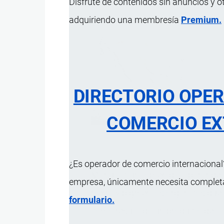
Disfrute de contenidos sin anuncios y o
adquiriendo una membresía
Premium.
DIRECTORIO OPE
COMERCIO EX
¿Es operador de comercio internacional?
Manufactura obtenida a partir de u
empresa, únicamente necesita completar
hierro y pigmentos orgánicos que 
formulario.
como resultado un producto de alta