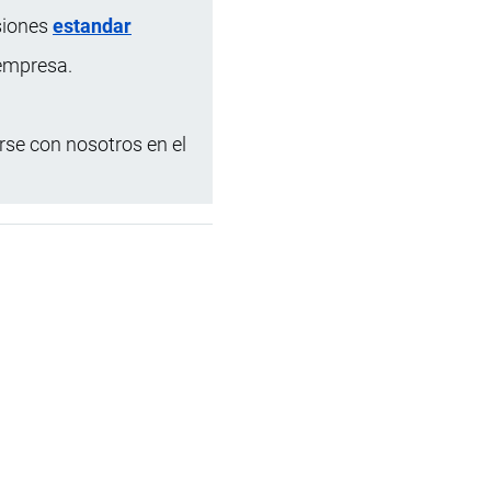
siones
estandar
 empresa.
se con nosotros en el