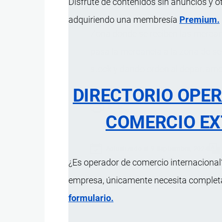
Disfrute de contenidos sin anuncios y o
adquiriendo una membresía
Premium.
Zona donde se reciben las mercanc
pasa la
mercancía
a la
zona de se
stock y dando orden al departament
DIRECTORIO OPE
COMERCIO EX
Actualizado el 9 Septiembre, 2024
¿Es operador de comercio internacional?
empresa, únicamente necesita completar
formulario.