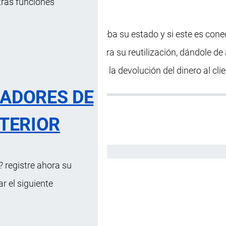
tras funciones
ías devueltas, se comprueba su estado y si este es conec
guridad
o a la de
picking
para su reutilización, dándole de 
o de administración para la devolución del dinero al clie
RADORES DE
TERIOR
Español
 registre ahora su
 el siguiente