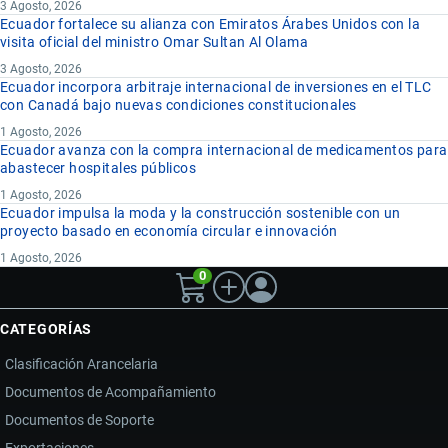
3 Agosto, 2026
Ecuador fortalece su alianza con Emiratos Árabes Unidos con la
visita oficial del ministro Omar Sultan Al Olama
3 Agosto, 2026
Ecuador incorpora arbitraje internacional de inversiones en el TLC
con Canadá bajo nuevas condiciones constitucionales
1 Agosto, 2026
Ecuador avanza con la compra internacional de medicamentos para
abastecer hospitales públicos
1 Agosto, 2026
Ecuador impulsa la moda y la construcción sostenible con un
proyecto basado en economía circular e innovación
1 Agosto, 2026
0
CATEGORÍAS
Clasificación Arancelaria
Documentos de Acompañamiento
Documentos de Soporte
Exportaciones