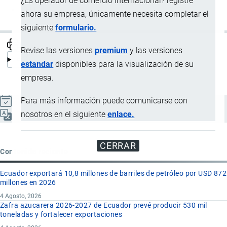
¿Es operador de comercio internacional? registre
TEU
ahora su empresa, únicamente necesita completar el
siguiente
formulario.
Revise las versiones
premium
y las versiones
estandar
disponibles para la visualización de su
empresa.
Para más información puede comunicarse con
Actualizado el 9 Septiembre, 2024
nosotros en el siguiente
enlace.
Español
CERRAR
Contenido reciente
Ecuador exportará 10,8 millones de barriles de petróleo por USD 872
millones en 2026
4 Agosto, 2026
Zafra azucarera 2026-2027 de Ecuador prevé producir 530 mil
toneladas y fortalecer exportaciones