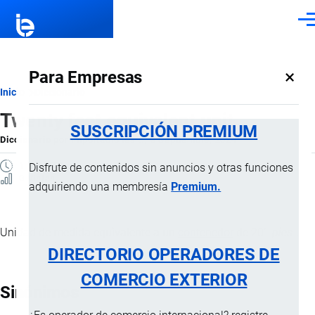
Pasar al contenido principal
Men
×
Para Empresas
Ruta
Inicio
Diccionario
Twenty feet equivalent unit
de
SUSCRIPCIÓN PREMIUM
Diccionario
por
Importaciones …
, 8 Septiembre, 2024
navegación
1 MINUTO
Disfrute de contenidos sin anuncios y otras funciones
0 Vistas
adquiriendo una membresía
Premium.
Unidad de medida equivalente a un
contenedor
de 20’ -
pies
-.
DIRECTORIO OPERADORES DE
COMERCIO EXTERIOR
Sinónimos