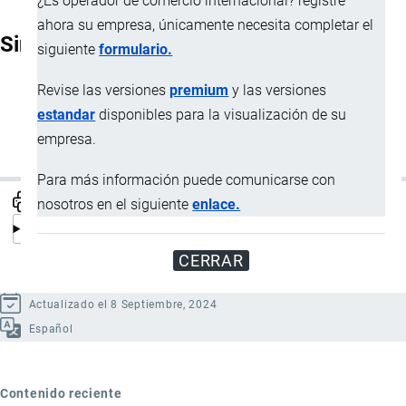
¿Es operador de comercio internacional? registre
ahora su empresa, únicamente necesita completar el
Sinónimos
siguiente
formulario.
Revise las versiones
premium
y las versiones
Acuerdo preferencial
estandar
disponibles para la visualización de su
Pacto preferencial
empresa.
Convenio preferencial
Para más información puede comunicarse con
nosotros en el siguiente
enlace.
CERRAR
Actualizado el 8 Septiembre, 2024
Español
Contenido reciente