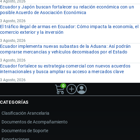
4 Agosto, 2026
Ecuador y Japón buscan fortalecer su relación económica con un
posible Acuerdo de Asociación Económica
3 Agosto, 2026
El tráfico ilegal de armas en Ecuador: Cómo impacta la economía, el
comercio exterior y la inversión
3 Agosto, 2026
Ecuador implementa nuevas subastas de la Aduana: Así podrán
comprarse mercancías y vehículos decomisados por el Estado
3 Agosto, 2026
Ecuador fortalece su estrategia comercial con nuevos acuerdos
internacionales y busca ampliar su acceso a mercados clave
3 Agosto, 2026
0
CATEGORÍAS
Clasificación Arancelaria
Documentos de Acompañamiento
Documentos de Soporte
Exportaciones