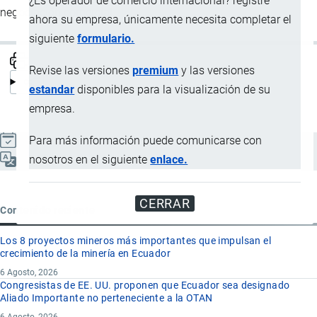
¿Es operador de comercio internacional? registre
negociación comercial.
ahora su empresa, únicamente necesita completar el
siguiente
formulario.
Revise las versiones
premium
y las versiones
estandar
disponibles para la visualización de su
empresa.
Para más información puede comunicarse con
Actualizado el 9 Septiembre, 2024
nosotros en el siguiente
enlace.
Español
CERRAR
Contenido reciente
Los 8 proyectos mineros más importantes que impulsan el
crecimiento de la minería en Ecuador
6 Agosto, 2026
Congresistas de EE. UU. proponen que Ecuador sea designado
Aliado Importante no perteneciente a la OTAN
6 Agosto, 2026