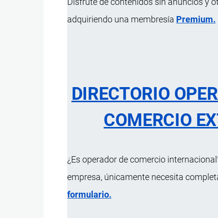
Disfrute de contenidos sin anuncios y o
adquiriendo una membresía
Premium.
Unidades operativas que cuentan
DIRECTORIO OPE
Actualizado el 9 Septiembre, 2024
COMERCIO EX
¿Es operador de comercio internacional?
empresa, únicamente necesita completar
formulario.