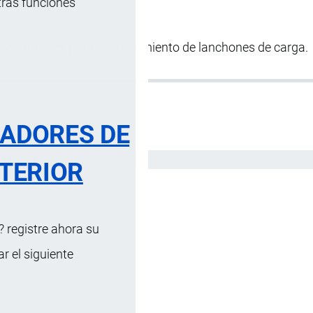
tras funciones
 con muelles para acoderamiento de lanchones de carga.
RADORES DE
Español
TERIOR
 registre ahora su
 el siguiente