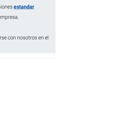
siones
estandar
 empresa.
se con nosotros en el