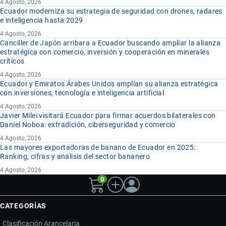
4 Agosto, 2026
Ecuador moderniza su estrategia de seguridad con drones, radares
e inteligencia hasta 2029
4 Agosto, 2026
Canciller de Japón arribara a Ecuador buscando ampliar la alianza
estratégica con comercio, inversión y cooperación en minerales
críticos
4 Agosto, 2026
Ecuador y Emiratos Árabes Unidos amplían su alianza estratégica
con inversiones, tecnología e inteligencia artificial
4 Agosto, 2026
Javier Milei visitará Ecuador para firmar acuerdos bilaterales con
Daniel Noboa: extradición, ciberseguridad y comercio
4 Agosto, 2026
Las mayores exportadoras de banano de Ecuador en 2025:
Ranking, cifras y análisis del sector bananero
4 Agosto, 2026
0
CATEGORÍAS
Clasificación Arancelaria