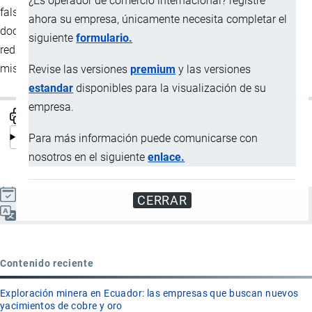
¿Es operador de comercio internacional? registre
falsos, simulación de actos o contratos, presentar como
ahora su empresa, únicamente necesita completar el
documentos de empresas inexistentes, que conlleven la
siguiente
formulario.
reducción en el valor en
aduana
de las mercancías y que la
misma afecte a la recaudación de tributos.
Revise las versiones
premium
y las versiones
estandar
disponibles para la visualización de su
empresa.
Para más información puede comunicarse con
nosotros en el siguiente
enlace.
Actualizado el 9 Septiembre, 2024
CERRAR
Español
Contenido reciente
Exploración minera en Ecuador: las empresas que buscan nuevos
yacimientos de cobre y oro