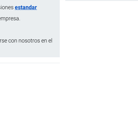
siones
estandar
 empresa.
se con nosotros en el