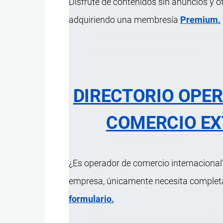
Disfrute de contenidos sin anuncios y o
adquiriendo una membresía
Premium.
Documento que desglosa los tramos
según su cotización de
flete
.
DIRECTORIO OPE
Sinónimos
COMERCIO EX
Cotización de envío
¿Es operador de comercio internacional?
empresa, únicamente necesita completar
formulario.
Actualizado el 9 Septiembre, 2024