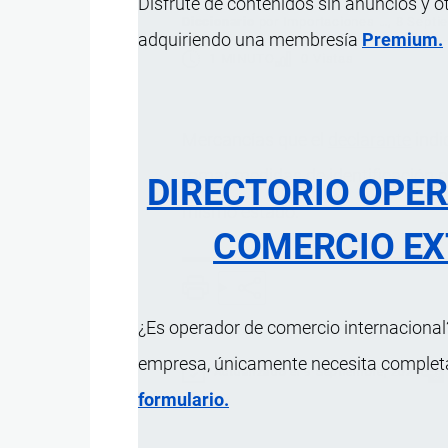
Disfrute de contenidos sin anuncios y o
Diccionario
por
Importaciones …
, 8 Septi
adquiriendo una membresía
Premium.
1 MINUTO
0 Vistas
Mercancías que el
declarante
indi
tomar medidas de identificación p
DIRECTORIO OPE
mismo estado.
COMERCIO EX
¿Es operador de comercio internacional?
empresa, únicamente necesita completar
Actualizado el 9 Septiembre, 2024
formulario.