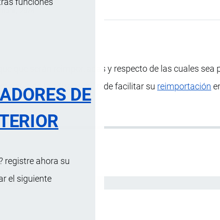
tras funciones
embre, 2024
que que serán reimportadas y respecto de las cuales sea 
or parte de la
aduana
, a fin de facilitar su
reimportación
en
RADORES DE
TERIOR
 registre ahora su
 el siguiente
Español