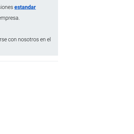
siones
estandar
 empresa.
se con nosotros en el