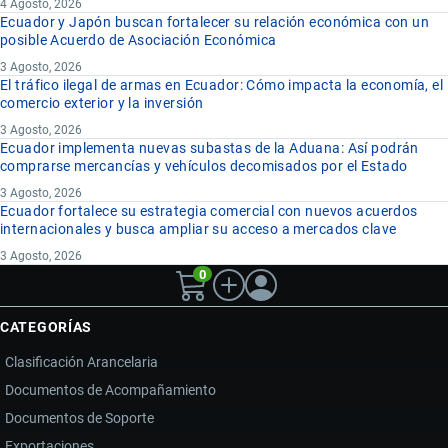
4 Agosto, 2026
Ecuador y Japón buscan fortalecer su relación económica con un
posible Acuerdo de Asociación Económica
3 Agosto, 2026
El tráfico ilegal de armas en Ecuador: Cómo impacta la economía, el
comercio exterior y la inversión
3 Agosto, 2026
Ecuador implementa nuevas subastas de la Aduana: Así podrán
comprarse mercancías y vehículos decomisados por el Estado
3 Agosto, 2026
Ecuador fortalece su estrategia comercial con nuevos acuerdos
internacionales y busca ampliar su acceso a mercados clave
3 Agosto, 2026
0
CATEGORÍAS
Clasificación Arancelaria
Documentos de Acompañamiento
Documentos de Soporte
Exportaciones