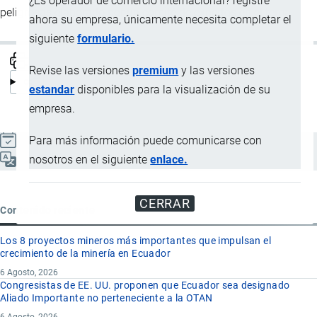
¿Es operador de comercio internacional? registre
peligrosas elaborado por un comité de expertos en el tema.
ahora su empresa, únicamente necesita completar el
siguiente
formulario.
Revise las versiones
premium
y las versiones
estandar
disponibles para la visualización de su
empresa.
Para más información puede comunicarse con
Actualizado el 9 Septiembre, 2024
nosotros en el siguiente
enlace.
Español
CERRAR
Contenido reciente
Los 8 proyectos mineros más importantes que impulsan el
crecimiento de la minería en Ecuador
6 Agosto, 2026
Congresistas de EE. UU. proponen que Ecuador sea designado
Aliado Importante no perteneciente a la OTAN
6 Agosto, 2026