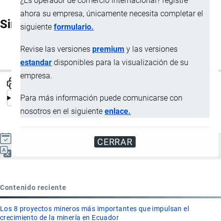
¿Es operador de comercio internacional? registre
ahora su empresa, únicamente necesita completar el
Sinónimos
siguiente
formulario.
Revise las versiones
premium
y las versiones
IHC
estandar
disponibles para la visualización de su
empresa.
Para más información puede comunicarse con
nosotros en el siguiente
enlace.
Actualizado el 9 Septiembre, 2024
CERRAR
Español
Contenido reciente
Los 8 proyectos mineros más importantes que impulsan el
crecimiento de la minería en Ecuador