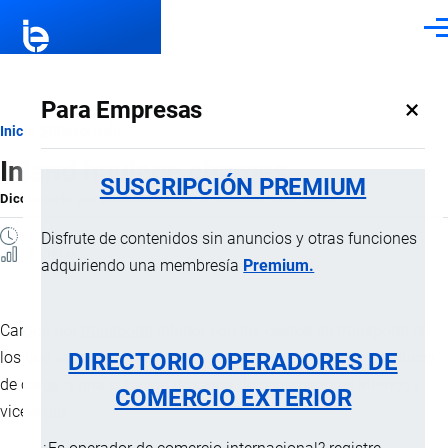
Pasar al contenido principal
Men
×
Para Empresas
Ruta
Inicio
Diccionario
Inland haulage charges
de
SUSCRIPCIÓN PREMIUM
Diccionario
por
Importaciones …
, 8 Septiembre, 2024
navegación
1 MINUTO
Disfrute de contenidos sin anuncios y otras funciones
5 Vistas
adquiriendo una membresía
Premium.
Cargos por
transporte
interior son los costos de transporte en
DIRECTORIO OPERADORES DE
los que se incurre al mover la carga desde un
puerto marítimo
de carga a una estación de carga de contenedores interior, y
COMERCIO EXTERIOR
viceversa.