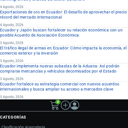
4 Agosto, 2026
Exportaciones de oro en Ecuador: El desafío de aprovechar el precio
récord del mercado internacional
4 Agosto, 2026
Ecuador y Japón buscan fortalecer su relación económica con un
posible Acuerdo de Asociación Económica
3 Agosto, 2026
El tráfico ilegal de armas en Ecuador: Cómo impacta la economía, el
comercio exterior y la inversión
3 Agosto, 2026
Ecuador implementa nuevas subastas de la Aduana: Así podrán
comprarse mercancías y vehículos decomisados por el Estado
3 Agosto, 2026
Ecuador fortalece su estrategia comercial con nuevos acuerdos
internacionales y busca ampliar su acceso a mercados clave
3 Agosto, 2026
0
CATEGORÍAS
Clasificación Arancelaria