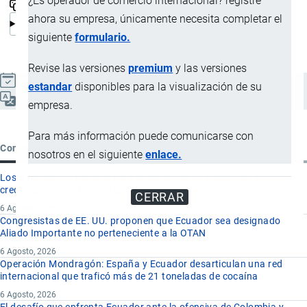
¿Es operador de comercio internacional? registre
ahora su empresa, únicamente necesita completar el
siguiente
formulario.
Revise las versiones
premium
y las versiones
Actualizado el 9 Septiembre, 2024
estandar
disponibles para la visualización de su
Español
empresa.
Para más información puede comunicarse con
Contenido reciente
nosotros en el siguiente
enlace.
Los 8 proyectos mineros más importantes que impulsan el
crecimiento de la minería en Ecuador
CERRAR
6 Agosto, 2026
Congresistas de EE. UU. proponen que Ecuador sea designado
Aliado Importante no perteneciente a la OTAN
6 Agosto, 2026
Operación Mondragón: España y Ecuador desarticulan una red
internacional que traficó más de 21 toneladas de cocaína
6 Agosto, 2026
El desafío que enfrenta Ecuador ante la ofensiva de Colombia y