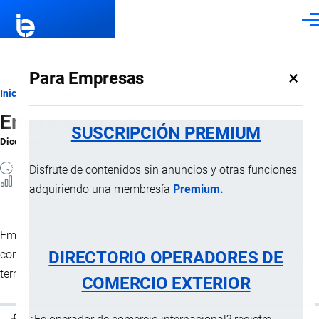
Pasar al contenido principal
Men
×
Para Empresas
Ruta
Inicio
Diccionario
Empresa de estiba y desestiba
de
SUSCRIPCIÓN PREMIUM
Diccionario
por
Importaciones …
, 8 Septiembre, 2024
navegación
1 MINUTO
Disfrute de contenidos sin anuncios y otras funciones
2 Vistas
adquiriendo una membresía
Premium.
Empresas o cooperativas habilitadas por los organismos
DIRECTORIO OPERADORES DE
competentes para prestar servicios de
estiba
y
desestiba
en
terminales.
COMERCIO EXTERIOR