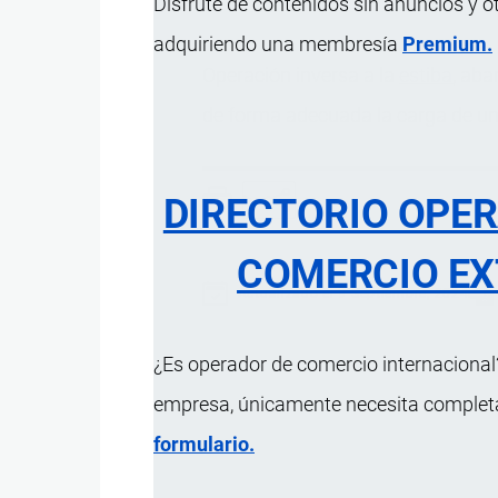
Disfrute de contenidos sin anuncios y o
adquiriendo una membresía
Premium.
Operación inversa a la
estiba
, aba
de forma adecuada la carga de u
DIRECTORIO OPE
COMERCIO EX
Actualizado el 9 Septiembre, 2024
¿Es operador de comercio internacional?
empresa, únicamente necesita completar
formulario.