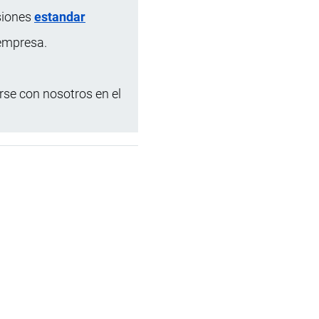
siones
estandar
 empresa.
se con nosotros en el