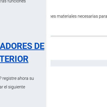
tras funciones
rca el conjunto de operaciones materiales necesarias para
n
medio de transporte
.
RADORES DE
TERIOR
Español
 registre ahora su
 el siguiente