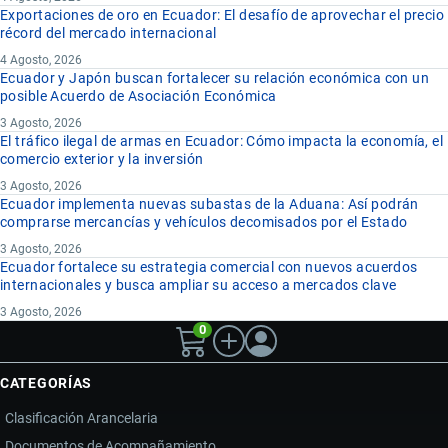
Exportaciones de oro en Ecuador: El desafío de aprovechar el precio
récord del mercado internacional
4 Agosto, 2026
Ecuador y Japón buscan fortalecer su relación económica con un
posible Acuerdo de Asociación Económica
3 Agosto, 2026
El tráfico ilegal de armas en Ecuador: Cómo impacta la economía, el
comercio exterior y la inversión
3 Agosto, 2026
Ecuador implementa nuevas subastas de la Aduana: Así podrán
comprarse mercancías y vehículos decomisados por el Estado
3 Agosto, 2026
Ecuador fortalece su estrategia comercial con nuevos acuerdos
internacionales y busca ampliar su acceso a mercados clave
3 Agosto, 2026
0
CATEGORÍAS
Clasificación Arancelaria
Documentos de Acompañamiento