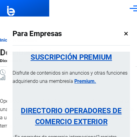
Pasar al contenido principal
Men
×
Para Empresas
Ruta
Inicio
Diccionario
Desabarloamiento
de
SUSCRIPCIÓN PREMIUM
Diccionario
por
Importaciones …
, 8 Septiembre, 2024
navegación
1 MINUTO
Disfrute de contenidos sin anuncios y otras funciones
5 Vistas
adquiriendo una membresía
Premium.
Operación inversa al
abarloamiento
, consiste en desamarrar
DIRECTORIO OPERADORES DE
una
nave
que está amarrada a otra que se encuentra atracada
a un
muelle
o fondea en el
área de operaciones acuáticas
del
COMERCIO EXTERIOR
terminal.