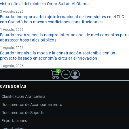
visita oficial del ministro Omar Sultan Al Olama
3 Agosto, 2026
Ecuador incorpora arbitraje internacional de inversiones en el TLC
con Canadá bajo nuevas condiciones constitucionales
1 Agosto, 2026
Ecuador avanza con la compra internacional de medicamentos para
abastecer hospitales públicos
1 Agosto, 2026
Ecuador impulsa la moda y la construcción sostenible con un
proyecto basado en economía circular e innovación
1 Agosto, 2026
0
CATEGORÍAS
Clasificación Arancelaria
Documentos de Acompañamiento
Documentos de Soporte
Exportaciones
Importaciones