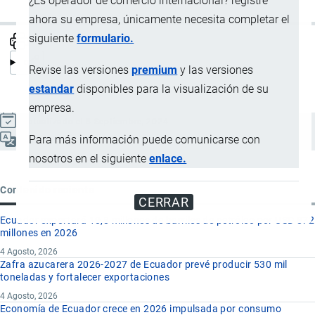
¿Es operador de comercio internacional? registre
ahora su empresa, únicamente necesita completar el
siguiente
formulario.
Revise las versiones
premium
y las versiones
estandar
disponibles para la visualización de su
empresa.
Actualizado el 8 Septiembre, 2024
Para más información puede comunicarse con
Español
nosotros en el siguiente
enlace.
Contenido reciente
CERRAR
Ecuador exportará 10,8 millones de barriles de petróleo por USD 872
millones en 2026
4 Agosto, 2026
Zafra azucarera 2026-2027 de Ecuador prevé producir 530 mil
toneladas y fortalecer exportaciones
4 Agosto, 2026
Economía de Ecuador crece en 2026 impulsada por consumo