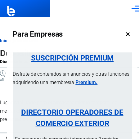
Pasar al contenido principal
Men
×
Para Empresas
Ruta
Inicio
Diccionario
Depósito aduanero temporal
de
SUSCRIPCIÓN PREMIUM
Diccionario
por
Importaciones …
, 8 Septiembre, 2024
navegación
1 MINUTO
Disfrute de contenidos sin anuncios y otras funciones
1 Vistas
adquiriendo una membresía
Premium.
Lugar habilitado para el almacenamiento temporal de
DIRECTORIO OPERADORES DE
mercancías bajo control de la
aduana
, en espera de la
presentación de la declaración de mercancías.
COMERCIO EXTERIOR