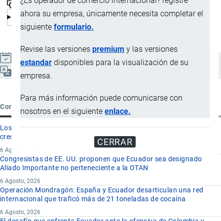
¿Es operador de comercio internacional? registre
ahora su empresa, únicamente necesita completar el
siguiente
formulario.
Revise las versiones
premium
y las versiones
Actualizado el 8 Septiembre, 2024
estandar
disponibles para la visualización de su
Español
empresa.
Para más información puede comunicarse con
Contenido reciente
nosotros en el siguiente
enlace.
Los 8 proyectos mineros más importantes que impulsan el
crecimiento de la minería en Ecuador
CERRAR
6 Agosto, 2026
Congresistas de EE. UU. proponen que Ecuador sea designado
Aliado Importante no perteneciente a la OTAN
6 Agosto, 2026
Operación Mondragón: España y Ecuador desarticulan una red
internacional que traficó más de 21 toneladas de cocaína
6 Agosto, 2026
El desafío que enfrenta Ecuador ante la ofensiva de Colombia y