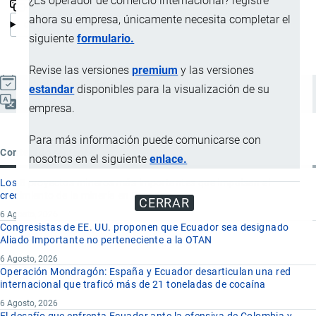
¿Es operador de comercio internacional? registre
ahora su empresa, únicamente necesita completar el
siguiente
formulario.
Revise las versiones
premium
y las versiones
Actualizado el 8 Septiembre, 2024
estandar
disponibles para la visualización de su
Español
empresa.
Para más información puede comunicarse con
Contenido reciente
nosotros en el siguiente
enlace.
Los 8 proyectos mineros más importantes que impulsan el
crecimiento de la minería en Ecuador
CERRAR
6 Agosto, 2026
Congresistas de EE. UU. proponen que Ecuador sea designado
Aliado Importante no perteneciente a la OTAN
6 Agosto, 2026
Operación Mondragón: España y Ecuador desarticulan una red
internacional que traficó más de 21 toneladas de cocaína
6 Agosto, 2026
El desafío que enfrenta Ecuador ante la ofensiva de Colombia y