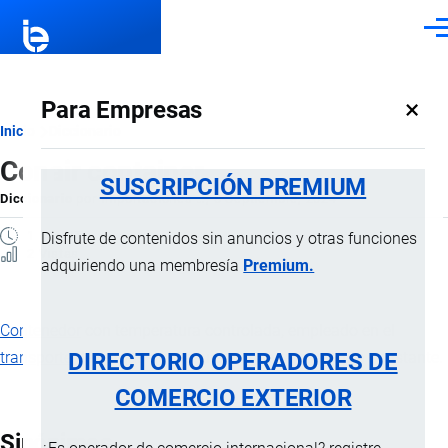
Pasar al contenido principal
Men
×
Para Empresas
Ruta
Inicio
Diccionario
Conair container
de
SUSCRIPCIÓN PREMIUM
Diccionario
por
Importaciones …
, 8 Septiembre, 2024
navegación
1 MINUTO
Disfrute de contenidos sin anuncios y otras funciones
2 Vistas
adquiriendo una membresía
Premium.
Contenedor
con temperatura controlada, empleado en el
DIRECTORIO OPERADORES DE
transporte
de cargas que requieren una temperatura constante.
COMERCIO EXTERIOR
Sinónimos