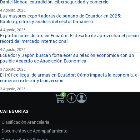
Daniel Noboa: extradición, ciberseguridad y comercio
4 Agosto, 2026
Las mayores exportadoras de banano de Ecuador en 2025:
Ranking, cifras y análisis del sector bananero
4 Agosto, 2026
Exportaciones de oro en Ecuador: El desafío de aprovechar el precio
récord del mercado internacional
4 Agosto, 2026
Ecuador y Japón buscan fortalecer su relación económica con un
posible Acuerdo de Asociación Económica
3 Agosto, 2026
El tráfico ilegal de armas en Ecuador: Cómo impacta la economía, el
comercio exterior y la inversión
3 Agosto, 2026
0
CATEGORÍAS
Clasificación Arancelaria
Documentos de Acompañamiento
Documentos de Soporte