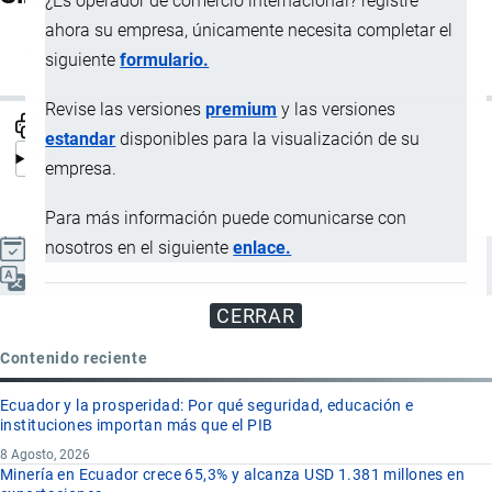
¿Es operador de comercio internacional? registre
ahora su empresa, únicamente necesita completar el
Insulated container
siguiente
formulario.
Revise las versiones
premium
y las versiones
estandar
disponibles para la visualización de su
empresa.
Para más información puede comunicarse con
nosotros en el siguiente
enlace.
Actualizado el 9 Septiembre, 2024
Español
CERRAR
Contenido reciente
Ecuador y la prosperidad: Por qué seguridad, educación e
instituciones importan más que el PIB
8 Agosto, 2026
Minería en Ecuador crece 65,3% y alcanza USD 1.381 millones en