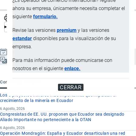
¿Es operador de comercio internacional? registre
ahora su empresa, únicamente necesita completar el
siguiente
formulario.
Revise las versiones
premium
y las versiones
estandar
disponibles para la visualización de su
empresa.
Actualizado el 8 Septiembre, 2024
Para más información puede comunicarse con
Español
nosotros en el siguiente
enlace.
Contenido reciente
CERRAR
Los 8 proyectos mineros más importantes que impulsan el
crecimiento de la minería en Ecuador
6 Agosto, 2026
Congresistas de EE. UU. proponen que Ecuador sea designado
Aliado Importante no perteneciente a la OTAN
6 Agosto, 2026
Operación Mondragón: España y Ecuador desarticulan una red