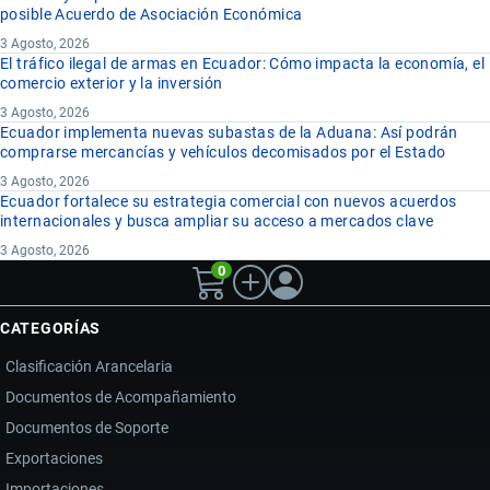
posible Acuerdo de Asociación Económica
3 Agosto, 2026
El tráfico ilegal de armas en Ecuador: Cómo impacta la economía, el
comercio exterior y la inversión
3 Agosto, 2026
Ecuador implementa nuevas subastas de la Aduana: Así podrán
comprarse mercancías y vehículos decomisados por el Estado
3 Agosto, 2026
Ecuador fortalece su estrategia comercial con nuevos acuerdos
internacionales y busca ampliar su acceso a mercados clave
3 Agosto, 2026
0
CATEGORÍAS
Clasificación Arancelaria
Documentos de Acompañamiento
Documentos de Soporte
Exportaciones
Importaciones