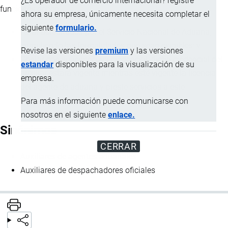
¿Es operador de comercio internacional? registre
funciones deben:
ahora su empresa, únicamente necesita completar el
siguiente
formulario.
Estar acreditados por el Servicio Nacional de Aduana,
cumpliendo las formalidades que sean exigibles; y
Revise las versiones
premium
y las versiones
Contar con su respectiva credencial, dicha credencial del
estandar
disponibles para la visualización de su
auxiliar estará vigente mientras esté vigente la licencia
empresa.
del agente de aduana y preste servicios a este.
Para más información puede comunicarse con
nosotros en el siguiente
enlace.
Sinónimos
CERRAR
Auxiliares de agentes aduanales
Auxiliares de despachadores oficiales