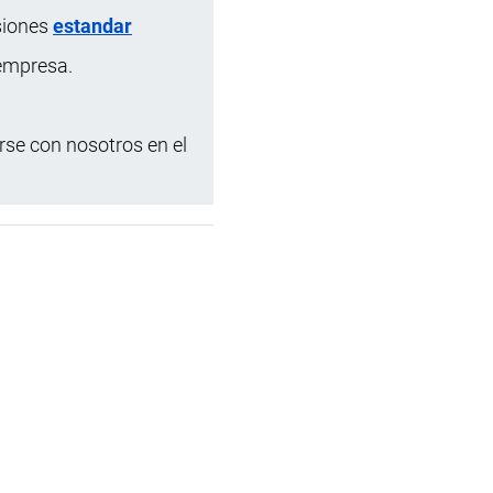
siones
estandar
 empresa.
se con nosotros en el