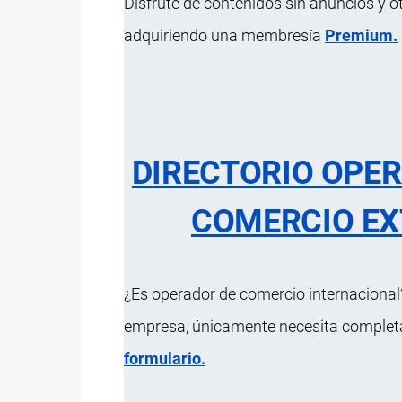
Disfrute de contenidos sin anuncios y o
adquiriendo una membresía
Premium.
Operación de conducir la
nave
des
amarradero
designado.
DIRECTORIO OPE
COMERCIO EX
Actualizado el 8 Septiembre, 2024
¿Es operador de comercio internacional?
empresa, únicamente necesita completar
formulario.