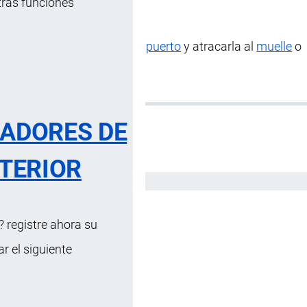
tras funciones
de el fondeadero oficial del
puerto
y atracarla al
muelle
o
RADORES DE
TERIOR
Español
 registre ahora su
 el siguiente