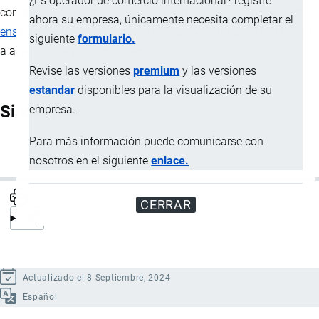
¿Es operador de comercio internacional? registre
componentes internos o accesorios mientras se enfoca en el
ahora su empresa, únicamente necesita completar el
ensamblaje
final del producto para proveer un producto hecho
siguiente
formulario.
a al a medida para los usuarios.
Revise las versiones
premium
y las versiones
estandar
disponibles para la visualización de su
Sinónimos
empresa.
Para más información puede comunicarse con
ATO
nosotros en el siguiente
enlace.
CERRAR
Actualizado el 8 Septiembre, 2024
Español