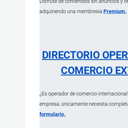
Disfrute de contenidos sin anuncios y o
Diccionario
por
Importaciones …
, 8 Septi
adquiriendo una membresía
Premium.
1 MINUTO
0 Vistas
Acciones de una autoridad de
adu
que permite la aplicación correct
DIRECTORIO OPE
los ilícitos aduaneros.
COMERCIO EX
¿Es operador de comercio internacional?
empresa, únicamente necesita completar
Actualizado el 8 Septiembre, 2024
formulario.