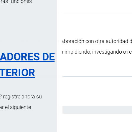
tras funciones
embre, 2024
ana
en nombre de, o en colaboración con otra autoridad 
a de las leyes aduaneras, sea impidiendo, investigando o r
RADORES DE
TERIOR
 registre ahora su
 el siguiente
Español