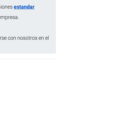
siones
estandar
 empresa.
se con nosotros en el