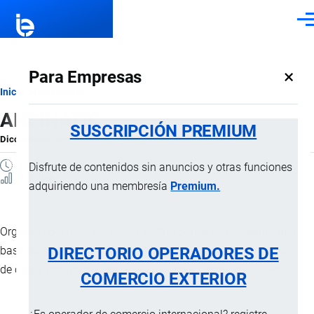
Pasar al contenido principal
Men
×
Para Empresas
Ruta
Inicio
Diccionario
ANDINATIC
de
SUSCRIPCIÓN PREMIUM
Diccionario
por
Importaciones …
, 8 Septiembre, 2024
navegación
1 MINUTO
Disfrute de contenidos sin anuncios y otras funciones
3 Vistas
adquiriendo una membresía
Premium.
Organismo a nivel del pacto andino donde se encuentra una
DIRECTORIO OPERADORES DE
base de datos de las cooperativas de
transporte
internacional
de carga pesada que están autorizadas a prestar este servicio.
COMERCIO EXTERIOR