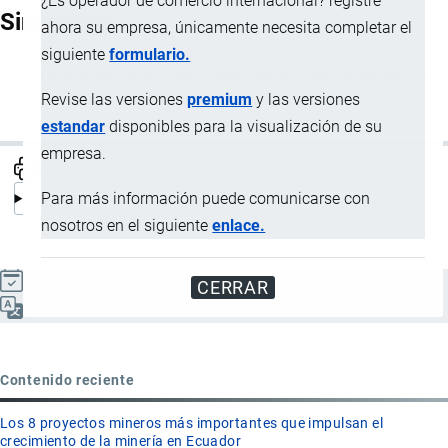
¿Es operador de comercio internacional? registre
Sinónimos
ahora su empresa, únicamente necesita completar el
siguiente
formulario.
Asociación andina de transportistas internacionales por
Revise las versiones
premium
y las versiones
carretera
estandar
disponibles para la visualización de su
empresa.
Para más información puede comunicarse con
nosotros en el siguiente
enlace.
Actualizado el 8 Septiembre, 2024
CERRAR
Español
Contenido reciente
Los 8 proyectos mineros más importantes que impulsan el
crecimiento de la minería en Ecuador