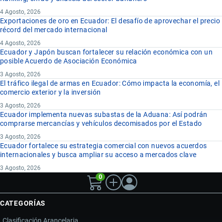
4 Agosto, 2026
Exportaciones de oro en Ecuador: El desafío de aprovechar el precio
récord del mercado internacional
4 Agosto, 2026
Ecuador y Japón buscan fortalecer su relación económica con un
posible Acuerdo de Asociación Económica
3 Agosto, 2026
El tráfico ilegal de armas en Ecuador: Cómo impacta la economía, el
comercio exterior y la inversión
3 Agosto, 2026
Ecuador implementa nuevas subastas de la Aduana: Así podrán
comprarse mercancías y vehículos decomisados por el Estado
3 Agosto, 2026
Ecuador fortalece su estrategia comercial con nuevos acuerdos
internacionales y busca ampliar su acceso a mercados clave
3 Agosto, 2026
0
CATEGORÍAS
Clasificación Arancelaria