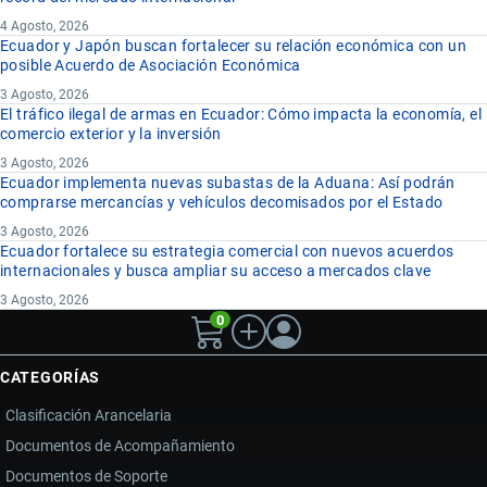
4 Agosto, 2026
Ecuador y Japón buscan fortalecer su relación económica con un
posible Acuerdo de Asociación Económica
3 Agosto, 2026
El tráfico ilegal de armas en Ecuador: Cómo impacta la economía, el
comercio exterior y la inversión
3 Agosto, 2026
Ecuador implementa nuevas subastas de la Aduana: Así podrán
comprarse mercancías y vehículos decomisados por el Estado
3 Agosto, 2026
Ecuador fortalece su estrategia comercial con nuevos acuerdos
internacionales y busca ampliar su acceso a mercados clave
3 Agosto, 2026
0
CATEGORÍAS
Clasificación Arancelaria
Documentos de Acompañamiento
Documentos de Soporte