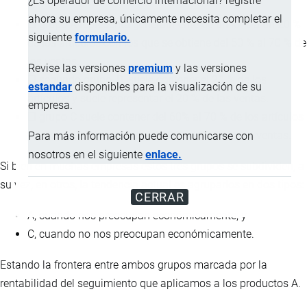
¿Es operador de comercio internacional? registre
ahora su empresa, únicamente necesita completar el
El grupo A representa generalmente de un l0 % a un 20 %
siguiente
formulario.
de los artículos con los que se obtiene del 50 % al 70 % de
las ventas.
Revise las versiones
premium
y las versiones
El segundo grupo, B, suele contener el 20 % de los
estandar
disponibles para la visualización de su
artículos y suele representar el 20 % de las ventas.
empresa.
El grupo C suele contener del 60% al 70 % de los artículos
y sólo suele representar del 10 % al 30 % de las ventas.
Para más información puede comunicarse con
nosotros en el siguiente
enlace.
Si bien en muchas empresas estos tres grupos se subdividen, a
su vez, en otros, la tendencia actual es agruparlos en dos tipos:
CERRAR
A, cuando nos preocupan económicamente; y
C, cuando no nos preocupan económicamente.
Estando la frontera entre ambos grupos marcada por la
rentabilidad del seguimiento que aplicamos a los productos A.