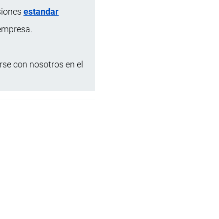
siones
estandar
 empresa.
se con nosotros en el