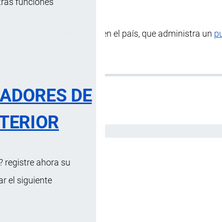
tras funciones
, constituida o domiciliada en el país, que administra un
p
RADORES DE
TERIOR
Español
 registre ahora su
 el siguiente