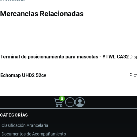
Mercancías Relacionadas
Terminal de posicionamiento para mascotas - YTWL CA32
Dis
Echomap UHD2 52cv
Plo
0
CATEGORÍAS
Clasificación Arancelaria
Documentos de Acompañamiento