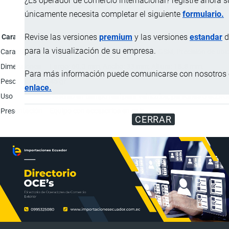
¿Es operador de comercio internacional? registre ahora 
únicamente necesita completar el siguiente
formulario.
Revise las versiones
premium
y las versiones
estandar
d
Característica
para la visualización de su empresa.
Características
Tipo de red soportada: 4G LTE, 2G GSM; Precisión de ubi
Dimensiones
Largo: 60.3 mm; Ancho: 33 mm; Altura: 18.8 mm.
Para más información puede comunicarse con nosotros e
Peso
45 gr
enlace.
Uso
Rastreo en tiempo real para vehículos, personas o activo
Presentación
Equipo con accesorios en caja.
CERRAR