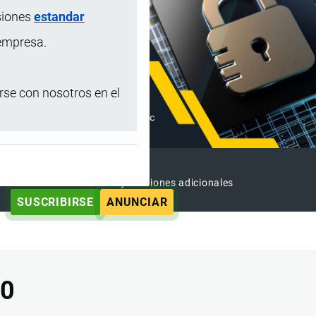
siones
estandar
 empresa.
se con nosotros en el
SUSCRIPCIÓN PREMIUM
e contenido sin anuncios y funciones adicionales
SUSCRIBIRSE
ANUNCIAR
00