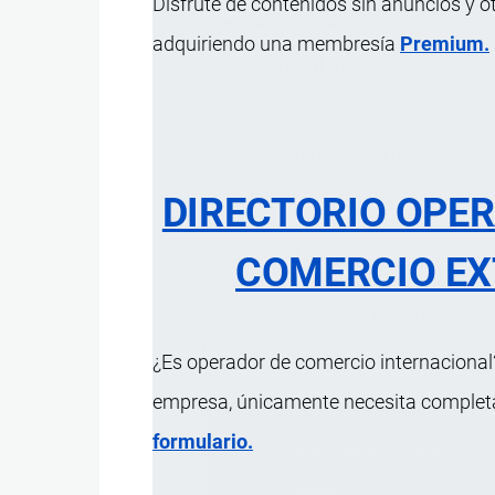
Disfrute de contenidos sin anuncios y o
Subpartida Arancelaria
por
Importacione
adquiriendo una membresía
Premium.
1 MINUTO
10 VISTAS
Clasifi
Adhesivo en polvo, en base a yeso
DIRECTORIO OPE
Característica
COMERCIO EX
Composición
Sulfato de calcio hemihidrat
Uso
Diseñado para el pegado de 
Presentación
Sacos de 25 kg.
¿Es operador de comercio internacional?
empresa, únicamente necesita completar
formulario.