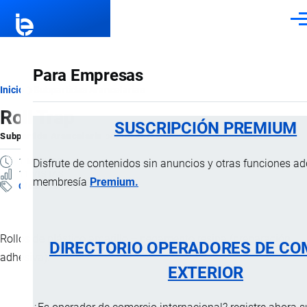
Pasar al contenido principal
Men
Para Empresas
Ruta
Inicio
Subpartidas Arancelarias
Roll Trap
de
SUSCRIPCIÓN PREMIUM
Subpartida Arancelaria
por
Importaciones …
, 24 Enero, 2025
navegación
1 MINUTO
Disfrute de contenidos sin anuncios y otras funciones a
11 VISTAS
membresía
Premium.
Clasificación Arancelaria
Rollos de plástico amarillo + pegamento resina (preparación
DIRECTORIO OPERADORES DE CO
adhesiva).
EXTERIOR