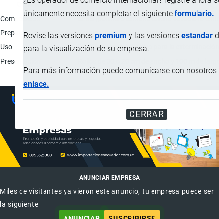
¿Es operador de comercio internacional? registre ahora 
Característica
únicamente necesita completar el siguiente
formulario.
Composición
SEBS (polímero estireno etileno butadieno esti
Preparación del adhesivo
Pesaje y mezcla de los ingredientes según la 
Revise las versiones
premium
y las versiones
estandar
d
Uso
Se utiliza como adhesivo para la exterminación
para la visualización de su empresa.
Presentación
Rollos de 30 o 20 cm de ancho y 100 m de larg
Para más información puede comunicarse con nosotros e
enlace.
CERRAR
ANUNCIAR EMPRESA
Miles de visitantes ya vieron este anuncio, tu empresa puede ser
la siguiente
ANUNCIAR
SUSCRIBIRSE