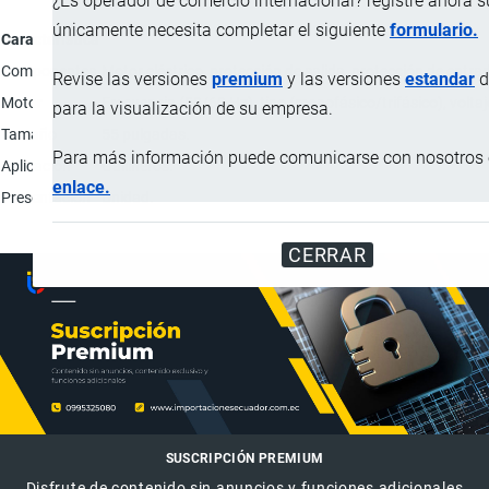
¿Es operador de comercio internacional? registre ahora 
únicamente necesita completar el siguiente
formulario.
Característica
Componentes
Motor eléctrico, protección de salida, protección de entrad
Revise las versiones
premium
y las versiones
estandar
d
Motor
Frecuencia (50/60 Hz), tipo (monofásico/trifásico), volta
para la visualización de su empresa.
Tamaño
55 pulgadas.
Para más información puede comunicarse con nosotros e
Aplicación
Gallineros.
enlace.
Presentación
Unidad.
CERRAR
SUSCRIPCIÓN PREMIUM
Disfrute de contenido sin anuncios y funciones adicionales