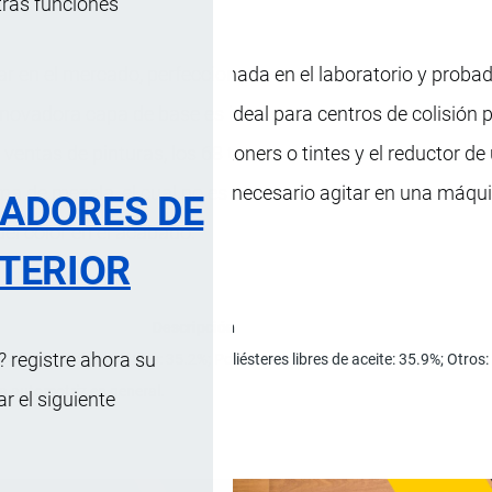
tras funciones
ar en el mercado, perfeccionada en el laboratorio y proba
innovadora capa de base es ideal para centros de colisión
entas de pinturas, los 68 toners o tintes y el reductor de
a de mezcla, el cual no es necesario agitar en una máqui
RADORES DE
el color en el acabado.
TERIOR
Descripción
 registre ahora su
3.4%; Alcoholes volátiles: 35.2%; Poliésteres libres de aceite: 35.9%; Otro
a automotriz en general.
 el siguiente