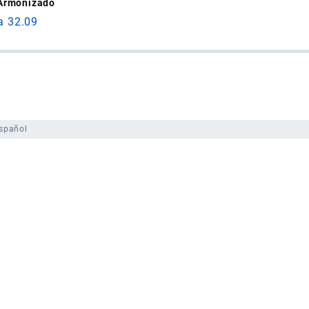
 Armonizado
a 32.09
spañol