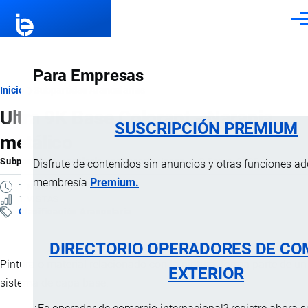
Pasar al contenido principal
Men
Para Empresas
Ruta
Inicio
Subpartidas Arancelarias
Ultra 9K Base Colorant - Naranja
de
SUSCRIPCIÓN PREMIUM
metálico
navegación
Subpartida Arancelaria
por
Importaciones …
, 3 Enero, 2025
Disfrute de contenidos sin anuncios y otras funciones a
membresía
Premium.
1 MINUTO
1 VISTAS
Clasificación Arancelaria
DIRECTORIO OPERADORES DE CO
Pintura o material relacionado con la pintura, forma parte de un
EXTERIOR
sistema de capa base.