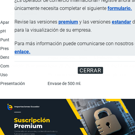
¿Es operador de comercio internacional? registre ahora 
únicamente necesita completar el siguiente
formulario.
Característica
Revise las versiones
premium
y las versiones
estandar
d
Apariencia física
Líquido.
para la visualización de su empresa.
pH
8
Punto de ebullición
100°C (212°F)
Para más información puede comunicarse con nosotros e
Presión de vapor
2.3 kPa (17.5mm Hg)
enlace.
Densidad
Vapor relativa: 1 [Aire = 1]; Relativa: 1.01.
Composición (% en peso)
Agua 73.7%; Alcoholes volátiles 8.4%; Látex acr
CERRAR
Uso
Pintura o material relacionado con pintura.
Presentación
Envase de 500 ml.